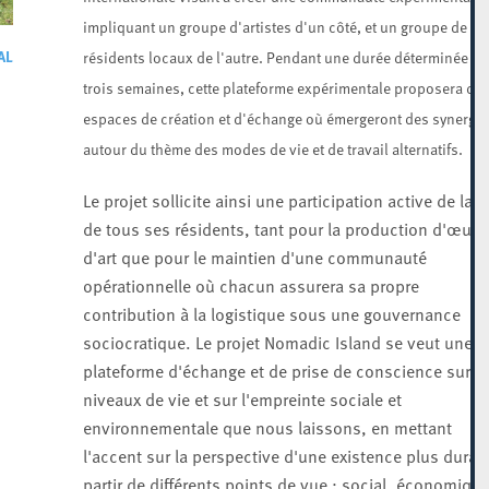
impliquant un groupe d'artistes d'un côté, et un groupe de
AL
résidents locaux de l'autre. Pendant une durée déterminée de
trois semaines, cette plateforme expérimentale proposera de
espaces de création et d'échange où émergeront des synergie
autour du thème des modes de vie et de travail alternatifs.
Le projet sollicite ainsi une participation active de la p
de tous ses résidents, tant pour la production d'œuvr
d'art que pour le maintien d'une communauté
opérationnelle où chacun assurera sa propre
contribution à la logistique sous une gouvernance
sociocratique. Le projet Nomadic Island se veut une
plateforme d'échange et de prise de conscience sur n
niveaux de vie et sur l'empreinte sociale et
environnementale que nous laissons, en mettant
l'accent sur la perspective d'une existence plus durab
partir de différents points de vue : social, économique