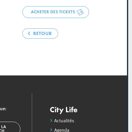
ACHETER DES TICKETS
RETOUR
que:
City Life
Actualités
 LA
Agenda
SCH