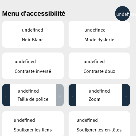
& RÉCRÉATION
MOBILITÉ
TOURIST INFO
Menu d'accessibilité
undefine
29°C
undefined
undefined
Noir-Blanc
Mode dyslexie
AUTRES ÉVÉNEMENTS
DU 30 JUILLET
ESCH2022 / TERRITOIRE LUXEMBOURG
undefined
undefined
Radio Art Zone: The Day
Contraste inversé
Contraste doux
They Come by Irina
Gheorghe – featuring a live
performance
12:00 - 12:00
undefined
undefined
-
+
-
+
Taille de police
Zoom
PARC GAALGEBIERG
Promenade culturelle pour
enfants et adolescents
12:00 - 17:00
undefined
undefined
Souligner les liens
Souligner les en-têtes
MUSÉE NATIONAL DE LA RÉSISTANCE