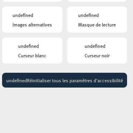
ue,
17:00 - 19:00
u 4
undefined
undefined
ci-
Images alternatives
Masque de lecture
AUTRES ÉVÉNEMENTS
SIMILAIRES
ESCH-LALLANGE
undefined
undefined
Flânerie poétique à Esch-
sur-Alzette
Curseur blanc
Curseur noir
16 octobre 2026
é la
SITE BELVAL / PLACE DES HAUTS
FOURNEAUX
veau
Guided tour of the Blast
undefined
Réinitialiser tous les paramètres d'accessibilité
Furnace and the City of
otre
Science
cour
08 mars 2026
roir
les
ARISTON
Soirée jeu de rôle "Call of
r la
Cthulhu"
e la
30 septembre 2026