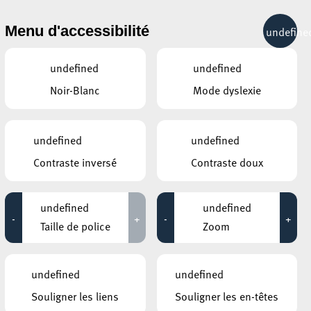
& RÉCRÉATION
MOBILITÉ
TOURIST INFO
Menu d'accessibilité
undefine
16°C
undefined
undefined
Noir-Blanc
Mode dyslexie
AUTRES ÉVÉNEMENTS
DU 03 OCTOBRE
ELTERECAFÉ – CAFÉ DES PARENTS
undefined
undefined
BiBeBa – Bindung a
Contraste inversé
Contraste doux
Bezéiung an der Babyzäit
in
07:30 - 11:00
E
undefined
undefined
-
+
-
+
KONSCHTHAL ESCH
Taille de police
Zoom
Führung der Ausstellungen
– speziell Feiertag
13:00 - 15:45
tous
undefined
undefined
.
CINÉMATHÈQUE DE LA VILLE DE
Souligner les liens
Souligner les en-têtes
LUXEMBOURG
CinEast Festival 2024