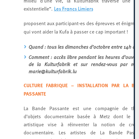
milieu d’une vie, la Kulturfabrik traverse une “c
existentielle”.
Les Francs Limiers
proposent aux participant·es des épreuves et énigme
qui vont aider la Kufa à passer ce cap important !
Quand : tous les dimanches d’octobre entre 14h à 
Comment : accès libre pendant les heures d’ouver
de la Kulturfabrik et sur rendez-vous par mai
marie@kulturfabrik.lu
CULTURE FABRIQUE – INSTALLATION PAR LA BA
PASSANTE
La Bande Passante est une compagnie de théâ
d’objets documentaire basée à Metz dont le pro
artistique vise à réinventer la notion de créat
documentaire. Les artistes de La Bande Passa