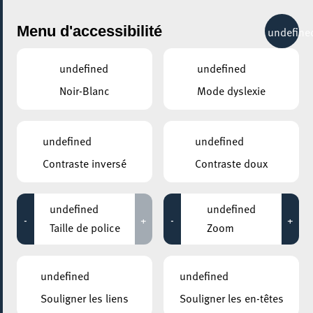
City Life
Menu d'accessibilité
undefine
undefined
undefined
Noir-Blanc
Mode dyslexie
undefined
undefined
Contraste inversé
Contraste doux
undefined
undefined
-
+
-
+
Taille de police
Zoom
undefined
undefined
AJOUTER À ICAL
Souligner les liens
Souligner les en-têtes
PARTAGER L'ÉVENEMENT