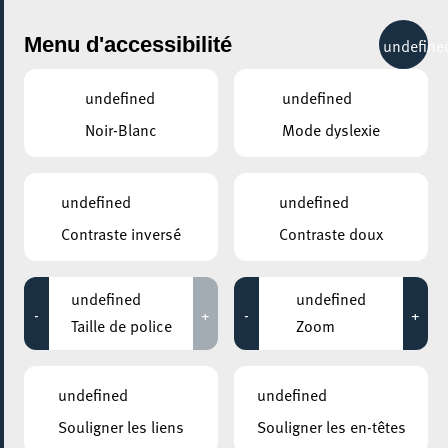
City Life
Menu d'accessibilité
undefine
undefined
undefined
Noir-Blanc
Mode dyslexie
undefined
undefined
Contraste inversé
Contraste doux
undefined
undefined
-
+
-
+
Taille de police
Zoom
undefined
undefined
AJOUTER À ICAL
Souligner les liens
Souligner les en-têtes
COMMENT Y ACCÉDER