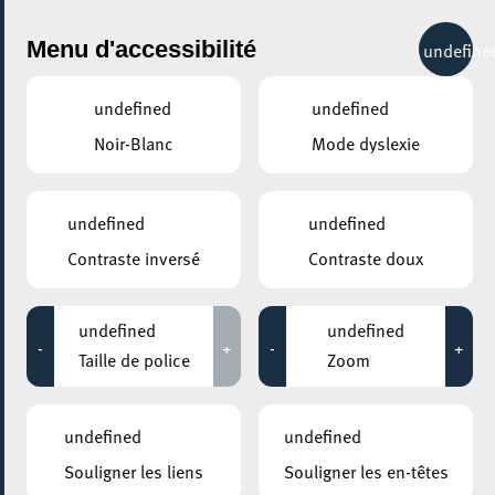
City Life
Menu d'accessibilité
undefine
undefined
undefined
Noir-Blanc
Mode dyslexie
AJOUTER À ICAL
COMMENT Y ACCÉDER
undefined
undefined
PARTAGER L'ÉVENEMENT
Contraste inversé
Contraste doux
Lundi 28 Février
15:00 - 17:00
MOSAÏQUE CLUB – CLUB SENIOR À ESCH/ALZETTE
undefined
undefined
-
+
-
+
Chocolaterie Lola Valerius
Taille de police
Zoom
Lola Valerius a ouvert sa chocolaterie à Esch-sur-Alzette en
undefined
undefined
mars 2021. Elle vous invite aujourd’hui à entrer dans
Souligner les liens
Souligner les en-têtes
l’univers du chocolat. Lors de ce workshop, elle vous