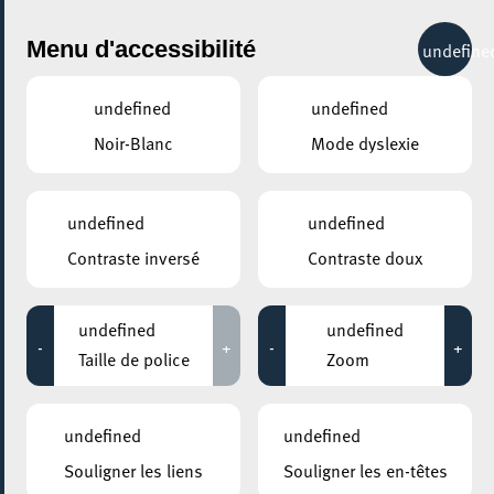
City Life
Menu d'accessibilité
undefine
undefined
undefined
Noir-Blanc
Mode dyslexie
undefined
undefined
Contraste inversé
Contraste doux
undefined
undefined
-
+
-
+
Taille de police
Zoom
AJOUTER À ICAL
undefined
undefined
COMMENT Y ACCÉDER
Souligner les liens
Souligner les en-têtes
PARTAGER L'ÉVENEMENT