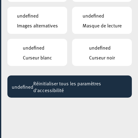
Jeudi 19 Octobre
20:30
undefined
undefined
ROCKHAL – ETABLISSEMENT PUBLIC CENTRE DE MUSIQUES AMPLIFIÉES
Images alternatives
Masque de lecture
MODERAT
Venue :
Rockhal Club – Standing
Doors :
20:00
undefined
undefined
Promoter :
Rockhal
Curseur blanc
Curseur noir
Event
Doors : 20:00
Réinitialiser tous les paramètres
undefined
Show : 20:30
d'accessibilité