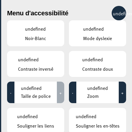
City Life
Menu d'accessibilité
undefine
undefined
undefined
Noir-Blanc
Mode dyslexie
undefined
undefined
Contraste inversé
Contraste doux
undefined
undefined
-
+
-
+
Taille de police
Zoom
undefined
undefined
AJOUTER À ICAL
Souligner les liens
Souligner les en-têtes