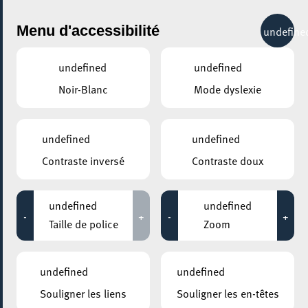
City Life
Menu d'accessibilité
undefine
undefined
undefined
Noir-Blanc
Mode dyslexie
undefined
undefined
Contraste inversé
Contraste doux
undefined
undefined
-
+
-
+
Taille de police
Zoom
undefined
undefined
AJOUTER À ICAL
Souligner les liens
Souligner les en-têtes
COMMENT Y ACCÉDER