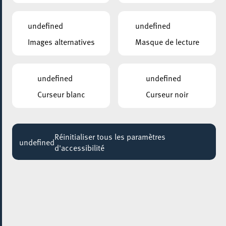
Mardi 20 Juin
20:30
undefined
undefined
ROCKHAL – ETABLISSEMENT PUBLIC CENTRE DE MUSIQUES AMPLIFIÉES
Images alternatives
Masque de lecture
BALTHAZAR
Venue :
Rockhal Club – Standing
Doors :
20:00
undefined
undefined
Promoter :
Rockhal
Curseur blanc
Curseur noir
Event
Doors : 20:00
Réinitialiser tous les paramètres
undefined
Show : 20:30
d'accessibilité