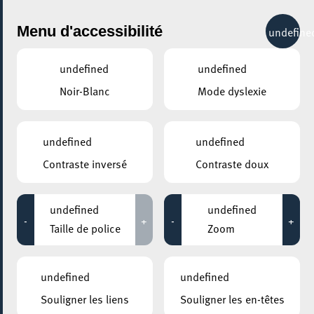
City Life
Menu d'accessibilité
undefine
undefined
undefined
Noir-Blanc
Mode dyslexie
undefined
undefined
Contraste inversé
Contraste doux
undefined
undefined
-
+
-
+
Taille de police
Zoom
AJOUTER À ICAL
undefined
undefined
COMMENT Y ACCÉDER
Souligner les liens
Souligner les en-têtes
PARTAGER L'ÉVENEMENT