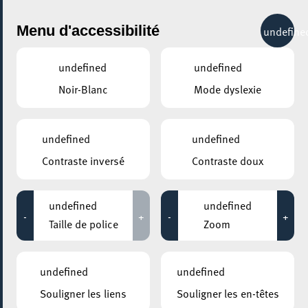
City Life
Menu d'accessibilité
undefine
undefined
undefined
Noir-Blanc
Mode dyslexie
AJOUTER À ICAL
COMMENT Y ACCÉDER
undefined
undefined
PARTAGER L'ÉVENEMENT
Contraste inversé
Contraste doux
Mercredi 10 Janvier - Mercredi 03 Avril
10:00 - 12:00
MOSAÏQUE CLUB – CLUB SENIOR À ESCH/ALZETTE
undefined
undefined
-
+
-
+
Conseils pour tablette et
Taille de police
Zoom
smartphone
undefined
undefined
Vous avez reçu en cadeau une tablette ou un smartphone
Souligner les liens
Souligner les en-têtes
et avez des difficultés à les utiliser ? Même avec une