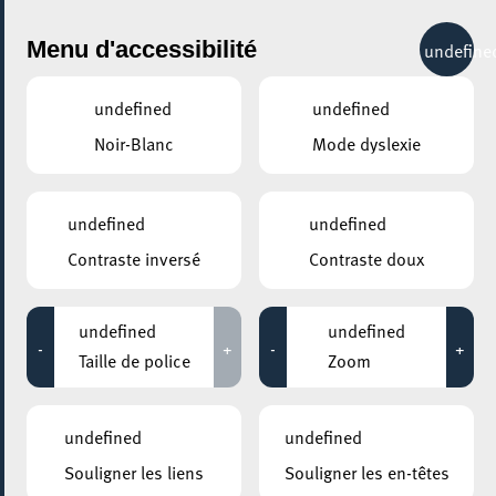
City Life
Menu d'accessibilité
undefine
undefined
undefined
Noir-Blanc
Mode dyslexie
undefined
undefined
Contraste inversé
Contraste doux
undefined
undefined
-
+
-
+
Taille de police
Zoom
undefined
undefined
AJOUTER À ICAL
Souligner les liens
Souligner les en-têtes