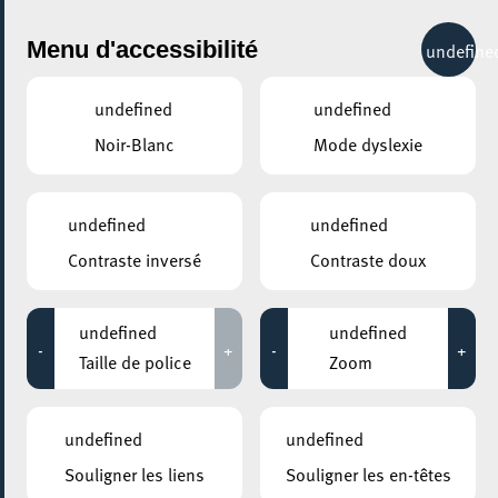
City Life
Menu d'accessibilité
undefine
undefined
undefined
Noir-Blanc
Mode dyslexie
undefined
undefined
Contraste inversé
Contraste doux
undefined
undefined
-
+
-
+
Taille de police
Zoom
undefined
undefined
AJOUTER À ICAL
Souligner les liens
Souligner les en-têtes
PARTAGER L'ÉVENEMENT