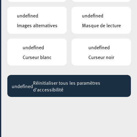
undefined
undefined
Images alternatives
Masque de lecture
undefined
undefined
Curseur blanc
Curseur noir
Réinitialiser tous les paramètres
undefined
d'accessibilité
AJOUTER À ICAL
PARTAGER L'ÉVENEMENT
Mercredi 21 Juin
19:30 - 20:30
BRIDDERHAUS
Apéros-rencontres des