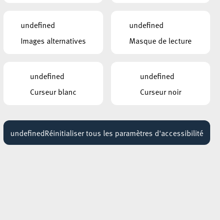
AUTRES ÉVÉNEMENTS
undefined
undefined
SIMILAIRES
Images alternatives
Masque de lecture
ESCHER DEIRENASYL
ch -
Portes Ouvertes
27 septembre 2026
undefined
undefined
08:00 - 17:00
Curseur blanc
Curseur noir
ESCH-LALLANGE
Flânerie poétique à Esch-
sur-Alzette
16 octobre 2026
undefined
Réinitialiser tous les paramètres d'accessibilité
SITE BELVAL / PLACE DES HAUTS
FOURNEAUX
Visite guidée combinée du
Haut Fourneau et de la Cité
des Sciences
05 avril 2026