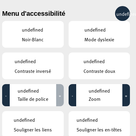
& RÉCRÉATION
MOBILITÉ
TOURIST INFO
Menu d'accessibilité
undefine
23°C
undefined
undefined
Noir-Blanc
Mode dyslexie
AUTRES ÉVÉNEMENTS
DU 18 SEPTEMBRE
CENTRE NATURE ET FORÊT ELLERGRONN
undefined
undefined
Schmieden im Ellergronn
Contraste inversé
Contraste doux
(Fortgeschrittene)
09:00 - 18:00
undefined
undefined
CENTRE VILLE D’ESCH-SUR-ALZETTE
-
+
-
+
World Cleanup Day 2020
Taille de police
Zoom
17:30 - 21:30
s la
e
ROCKHAL – ETABLISSEMENT PUBLIC
CENTRE DE MUSIQUES AMPLIFIÉES
undefined
undefined
IAM
 de
20:00
Souligner les liens
Souligner les en-têtes