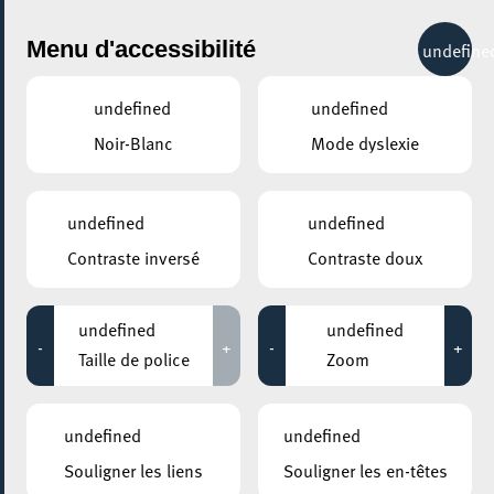
City Life
Menu d'accessibilité
undefine
undefined
undefined
Noir-Blanc
Mode dyslexie
undefined
undefined
Contraste inversé
Contraste doux
undefined
undefined
-
+
-
+
Taille de police
Zoom
undefined
undefined
AJOUTER À ICAL
Souligner les liens
Souligner les en-têtes
COMMENT Y ACCÉDER