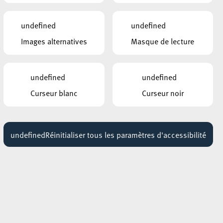
SIMILAIRES
ne
ESCHER THEATER – ESCH-SUR-ALZETTE
undefined
undefined
Muerdelimones
28 mai 2027
Images alternatives
Masque de lecture
18:00 - 21:15
ble
CENTRE CULTUREL KULTURFABRIK ESCH
undefined
undefined
WET DREAMS
17 septembre 2026
Curseur blanc
Curseur noir
en
18:00 - 20:00
ESCHER THEATER – ESCH-SUR-ALZETTE
ers
Atelier de danse
undefined
Réinitialiser tous les paramètres d'accessibilité
21 octobre 2026
16:30 - 20:30
le
 le