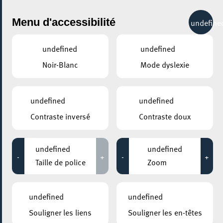
City Life
Menu d'accessibilité
undefine
undefined
undefined
Noir-Blanc
Mode dyslexie
undefined
undefined
Contraste inversé
Contraste doux
undefined
undefined
-
+
-
+
Taille de police
Zoom
AJOUTER À ICAL
undefined
undefined
PARTAGER L'ÉVENEMENT
Souligner les liens
Souligner les en-têtes
Mercredi 30 Novembre
19:30 - 21:30