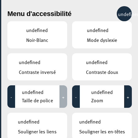
City Life
Menu d'accessibilité
undefine
undefined
undefined
Noir-Blanc
Mode dyslexie
undefined
undefined
Contraste inversé
Contraste doux
undefined
undefined
-
+
-
+
Taille de police
Zoom
AJOUTER À ICAL
undefined
undefined
PARTAGER L'ÉVENEMENT
Souligner les liens
Souligner les en-têtes