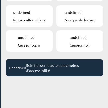
undefined
undefined
Images alternatives
Masque de lecture
undefined
undefined
Curseur blanc
Curseur noir
AJOUTER À ICAL
Réinitialiser tous les paramètres
undefined
PARTAGER L'ÉVENEMENT
d'accessibilité
Dimanche 26 Juin
21:00 - 22:00
HALLE DES POCHES À FONTE
A L’Aplomb du Vide –
Quand les danseurs défient la