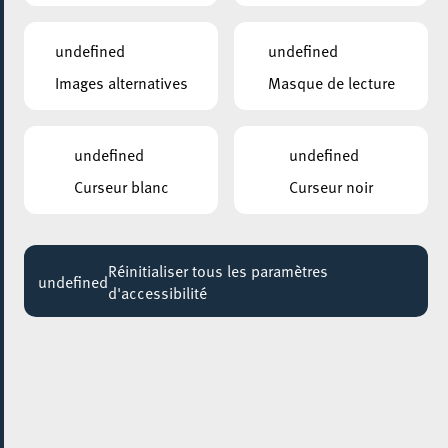
et avez des difficultés à les utiliser ? Même avec une
certaine expérience d’utilisation, il vous reste des
undefined
undefined
questions ? N’hésitez pas à prendre rendez-vous !
Images alternatives
Masque de lecture
Pendant une demi-heure, nous vous aidons à la première
prise en main de vos outils informatiques et répondons à
vos questions.
undefined
undefined
Curseur blanc
Curseur noir
RETOUR
Réinitialiser tous les paramètres
undefined
d'accessibilité
AUTRES ÉVÉNEMENTS DU 08 MAI
MOSAÏQUE CLUB – CLUB SENIOR À ESCH/ALZETTE
Réflexologie plantaire
08:00 - 14:00
ESCHER BIBSS – BUREAU D’INFORMATION BESOINS SPÉCIFIQUES & SENIORS
Les avantages pour les seniors – Séance d’information au