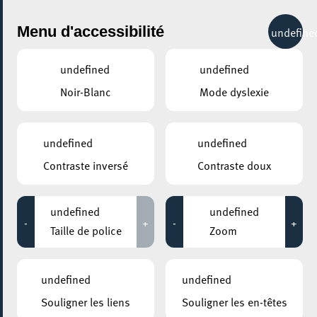
City Life
Menu d'accessibilité
undefine
undefined
undefined
Noir-Blanc
Mode dyslexie
AJOUTER À ICAL
COMMENT Y ACCÉDER
undefined
undefined
PARTAGER L'ÉVENEMENT
Contraste inversé
Contraste doux
Mercredi 08 Mai - Mercredi 04 Septembre
10:00 - 12:00
undefined
undefined
MOSAÏQUE CLUB – CLUB SENIOR À ESCH/ALZETTE
-
+
-
+
Taille de police
Zoom
Conseils tablette et
smartphone
undefined
undefined
Souligner les liens
Souligner les en-têtes
Vous avez reçu en cadeau une tablette ou un smartphone