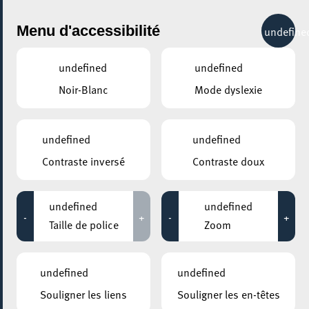
City Life
Menu d'accessibilité
undefine
undefined
undefined
Noir-Blanc
Mode dyslexie
GENRE
TOUS
undefined
undefined
Contraste inversé
Contraste doux
LIEUX
Tous
undefined
undefined
-
+
-
+
Taille de police
Zoom
10 juillet 2020
undefined
undefined
From Hell to Summer / Kufa Summer Bar
Souligner les liens
Souligner les en-têtes
20:00 - 00:00