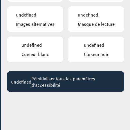
Ratelach Open Stage
undefined
undefined
22:00
Images alternatives
Masque de lecture
GALERIE D’ART DU ESCHER THEATER
Leo Capus
undefined
undefined
Jusqu'au 25 juillet
Curseur blanc
Curseur noir
HÔTEL DE VILLE D’ESCH-SUR-ALZETTE
MBSR – Conference Mindfulness
Jusqu'au 05 octobre
Réinitialiser tous les paramètres
undefined
d'accessibilité
11 juillet 2020
L’ar(t)naque
16:00 - 02:00
ROCKHAL – ETABLISSEMENT PUBLIC CENTRE DE MUSIQUES