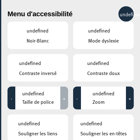
City Life
Menu d'accessibilité
undefine
undefined
undefined
Noir-Blanc
Mode dyslexie
GENRE
TOUS
undefined
undefined
Contraste inversé
Contraste doux
LIEUX
Tous
undefined
undefined
-
+
-
+
Taille de police
Zoom
02 avril 2026
undefined
undefined
KONSCHTHAL ESCH
Souligner les liens
Souligner les en-têtes
Visite pour enfants