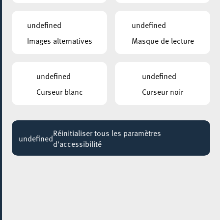
11:00 - 12:00
undefined
undefined
ROCKHAL – ETABLISSEMENT PUBLIC CENTRE DE MUSIQUES
Images alternatives
Masque de lecture
AMPLIFIÉES
KVELERTAK
20:30
undefined
undefined
ESCHER THEATER – ESCH-SUR-ALZETTE
Curseur blanc
Curseur noir
Meisterin Hüpf und der scheue König
Jusqu'au 01 mars
Réinitialiser tous les paramètres
GALERIE D’ART DU ESCHER THEATER
undefined
d'accessibilité
Salon international d’Art Contemporain
Jusqu'au 05 mars
Schreifatelier – Créer des liens en écrivant
Jusqu'au 23 mars
HÔTEL DE VILLE D’ESCH-SUR-ALZETTE