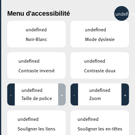
City Life
Menu d'accessibilité
undefine
undefined
undefined
Noir-Blanc
Mode dyslexie
GENRE
MUSIQUE
undefined
undefined
Contraste inversé
Contraste doux
LIEUX
Tous
undefined
undefined
-
+
-
+
Taille de police
Zoom
01 mars 2020
undefined
undefined
CONSERVATOIRE DE MUSIQUE DE LA VILLE D’ESCH/ALZETTE
Souligner les liens
Souligner les en-têtes
D’Blechbraddler