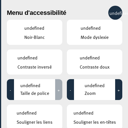
City Life
Menu d'accessibilité
undefine
undefined
undefined
Noir-Blanc
Mode dyslexie
GENRE
ARTISTIQUE
undefined
undefined
Contraste inversé
Contraste doux
LIEUX
Tous
undefined
undefined
-
+
-
+
Taille de police
Zoom
16 mai 2023
undefined
undefined
MOSAÏQUE CLUB – CLUB SENIOR À ESCH/ALZETTE
Souligner les liens
Souligner les en-têtes
Dessin d’observation botanique