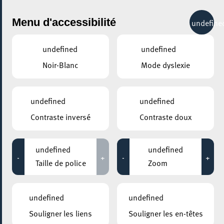
City Life
Menu d'accessibilité
undefine
undefined
undefined
Noir-Blanc
Mode dyslexie
GENRE
SCIENCE & TECHNOLOGIE
undefined
undefined
Contraste inversé
Contraste doux
LIEUX
Tous
undefined
undefined
-
+
-
+
Taille de police
Zoom
06 mars 2020
undefined
undefined
CENTRE D’ACCUEIL ELLERGRONN
Souligner les liens
Souligner les en-têtes
Eilennuecht