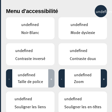
City Life
Menu d'accessibilité
undefine
undefined
undefined
Noir-Blanc
Mode dyslexie
GENRE
ARTS & DESIGN
undefined
undefined
Contraste inversé
Contraste doux
LIEUX
Tous
undefined
undefined
-
+
-
+
Taille de police
Zoom
30 novembre 2020
undefined
undefined
ESCH2022 / TERRITOIRE LUXEMBOURG
Souligner les liens
Souligner les en-têtes
FENÊTRE OUVERTE