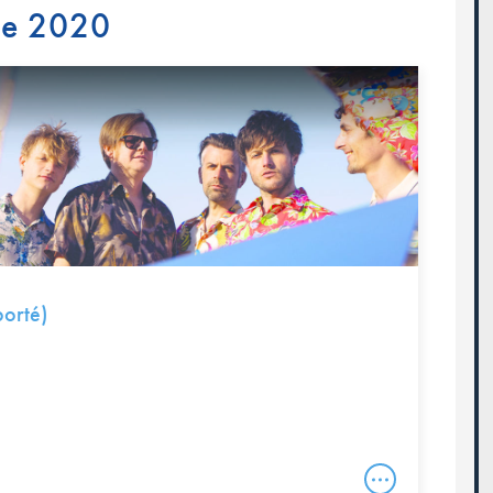
re 2020
orté)