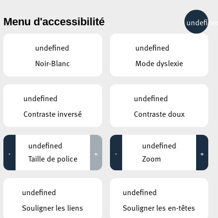
& RÉCRÉATION
MOBILITÉ
TOURIST INFO
Menu d'accessibilité
undefine
26°C
undefined
undefined
Noir-Blanc
Mode dyslexie
ÉVÉNEMENTS CONTINUS
undefined
undefined
12 NOVEMBRE 2020
Contraste inversé
Contraste doux
GALERIE SCHLASSGOART
Eric Mangen – MONUMENTA X
undefined
undefined
-
+
-
+
Jusqu'au 14 novembre
Taille de police
Zoom
CENTRE NATURE ET FORÊT ELLERGRONN
Fackelwanderung – Marche aux
undefined
undefined
flambeaux – Torch Hike
Souligner les liens
Souligner les en-têtes
Jusqu'au 14 novembre