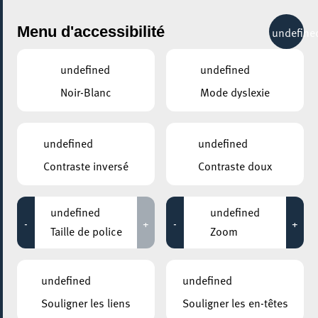
City Life
Menu d'accessibilité
undefine
undefined
undefined
Noir-Blanc
Mode dyslexie
GENRE
GASTRONOMIE - AUTRES
undefined
undefined
Contraste inversé
Contraste doux
LIEUX
Tous
undefined
undefined
-
+
-
+
Taille de police
Zoom
11 février 2024
undefined
undefined
MESA MAISON DE LA TRANSITION
Souligner les liens
Souligner les en-têtes
Zero Waste Food Dinner – Foodsharing