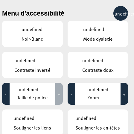
& RÉCRÉATION
MOBILITÉ
TOURIST INFO
Menu d'accessibilité
undefine
17°C
undefined
undefined
Noir-Blanc
Mode dyslexie
ÉVÉNEMENTS CONTINUS
undefined
undefined
12 NOVEMBRE 2020
Contraste inversé
Contraste doux
GALERIE SCHLASSGOART
Eric Mangen – MONUMENTA X
undefined
undefined
-
+
-
+
Jusqu'au 14 novembre
Taille de police
Zoom
CENTRE NATURE ET FORÊT ELLERGRONN
Fackelwanderung – Marche aux
undefined
undefined
flambeaux – Torch Hike
Souligner les liens
Souligner les en-têtes
Jusqu'au 14 novembre