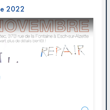
re 2022
!