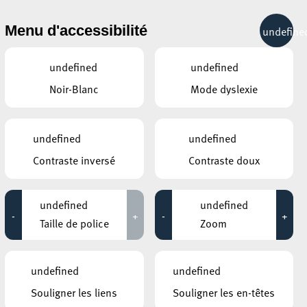
& RÉCRÉATION
MOBILITÉ
TOURIST INFO
Menu d'accessibilité
undefine
23°C
undefined
undefined
Noir-Blanc
Mode dyslexie
ÉVÉNEMENTS CONTINUS
undefined
undefined
12 NOVEMBRE 2020
Contraste inversé
Contraste doux
GALERIE SCHLASSGOART
Eric Mangen – MONUMENTA X
undefined
undefined
-
+
-
+
Jusqu'au 14 novembre
Taille de police
Zoom
CENTRE NATURE ET FORÊT ELLERGRONN
Fackelwanderung – Marche aux
undefined
undefined
flambeaux – Torch Hike
Souligner les liens
Souligner les en-têtes
Jusqu'au 14 novembre