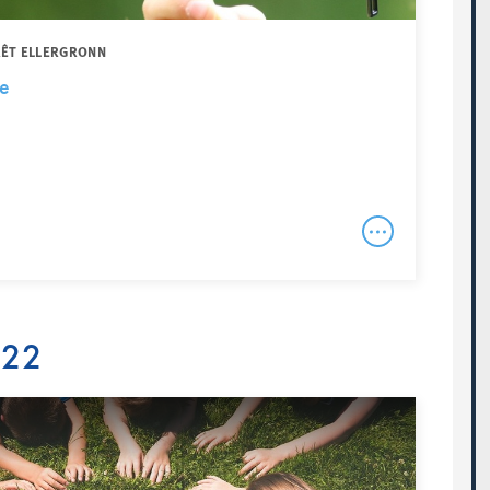
RÊT ELLERGRONN
ie
022