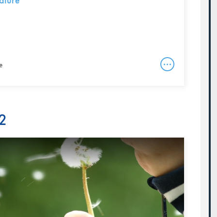
ature
e
2