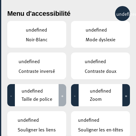
City Life
Menu d'accessibilité
undefine
undefined
undefined
Noir-Blanc
Mode dyslexie
GENRE
CULTURE
undefined
undefined
Contraste inversé
Contraste doux
LIEUX
Tous
undefined
undefined
-
+
-
+
Taille de police
Zoom
17 octobre 2022
undefined
undefined
CENTRE NATURE ET FORÊT ELLERGRONN
Souligner les liens
Souligner les en-têtes
Le patrimoine industriel : local – régional –