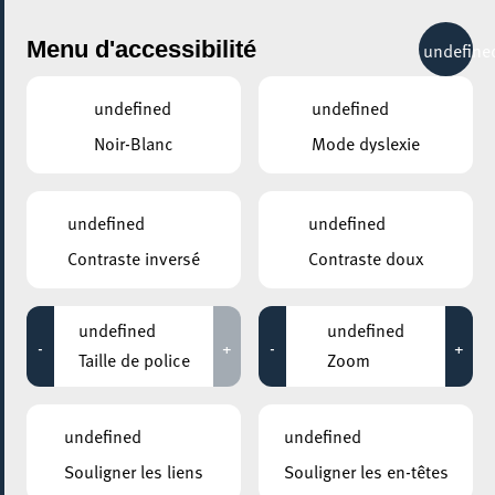
City Life
Menu d'accessibilité
undefine
undefined
undefined
Noir-Blanc
Mode dyslexie
GENRE
NIGHTLIFE
undefined
undefined
Contraste inversé
Contraste doux
LIEUX
Tous
undefined
undefined
-
+
-
+
Taille de police
Zoom
26 juin 2021
undefined
undefined
WICKI BEACH
Souligner les liens
Souligner les en-têtes
Soraia Ramos Live @ Wicki Beach