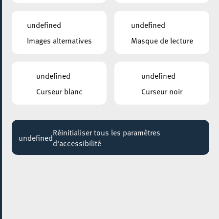
BALTHAZAR
20:30
undefined
undefined
Images alternatives
Masque de lecture
GALERIE SCHLASSGOART
Eric Mangen – MONUMENTA X
Jusqu'au 14 novembre
undefined
undefined
CENTRE NATURE ET FORÊT ELLERGRONN
Curseur blanc
Curseur noir
Fackelwanderung – Marche aux flambeaux –
Torch Hike
Jusqu'au 14 novembre
Réinitialiser tous les paramètres
undefined
d'accessibilité
CENTRE NATURE ET FORÊT ELLERGRONN
Laternenwanderung – Randonnée aux lampions
– Lantern hike
Jusqu'au 21 novembre
ESCHER BIBSS – BUREAU D’INFORMATION BESOINS SPÉCIFIQUES & SENIORS
Séance d’information Info-Zenter Demenz @