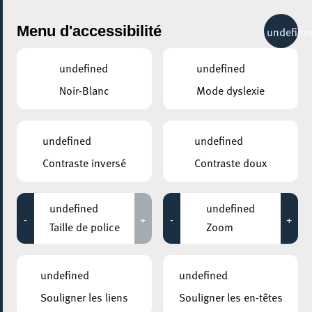
City Life
Menu d'accessibilité
undefine
undefined
undefined
Noir-Blanc
Mode dyslexie
GENRE
ALTERNATIVE
undefined
undefined
Contraste inversé
Contraste doux
LIEUX
Tous
undefined
undefined
-
+
-
+
Taille de police
Zoom
20 juin 2023
undefined
undefined
ROCKHAL – ETABLISSEMENT PUBLIC CENTRE DE MUSIQUES
Souligner les liens
Souligner les en-têtes
AMPLIFIÉES