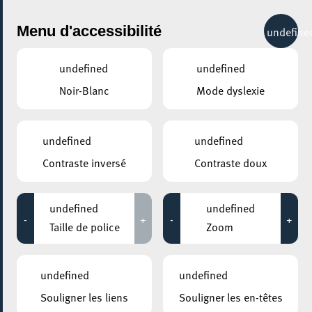
City Life
Menu d'accessibilité
undefine
undefined
undefined
Noir-Blanc
Mode dyslexie
GENRE
EXPOSITION
undefined
undefined
Contraste inversé
Contraste doux
LIEUX
Tous
undefined
undefined
-
+
-
+
Taille de police
Zoom
31 mars 2021
undefined
undefined
SALLE D’EXPOSITION « LA CITÉ DES SCIENCES »
Souligner les liens
Souligner les en-têtes
Exposition "La Cité des Sciences"