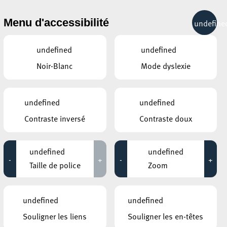
& RÉCRÉATION
MOBILITÉ
TOURIST INFO
Menu d'accessibilité
undefine
19°C
undefined
undefined
Noir-Blanc
Mode dyslexie
ÉVÉNEMENTS CONTINUS
undefined
undefined
12 NOVEMBRE 2020
Contraste inversé
Contraste doux
GALERIE SCHLASSGOART
Eric Mangen – MONUMENTA X
undefined
undefined
-
+
-
+
Jusqu'au 14 novembre
Taille de police
Zoom
CENTRE NATURE ET FORÊT ELLERGRONN
Fackelwanderung – Marche aux
undefined
undefined
flambeaux – Torch Hike
Souligner les liens
Souligner les en-têtes
Jusqu'au 14 novembre