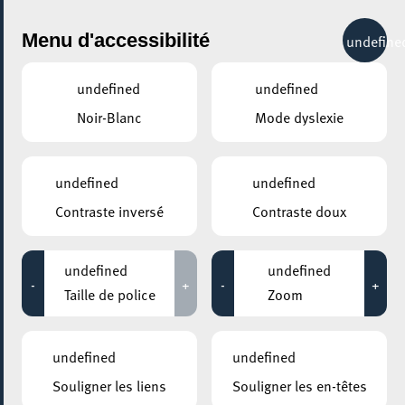
City Life
Menu d'accessibilité
undefine
undefined
undefined
Noir-Blanc
Mode dyslexie
GENRE
ELECTRO
undefined
undefined
Contraste inversé
Contraste doux
LIEUX
Tous
undefined
undefined
-
+
-
+
Taille de police
Zoom
03 décembre 2021
undefined
undefined
MESA MAISON DE LA TRANSITION
Souligner les liens
Souligner les en-têtes
Soirée Dj José