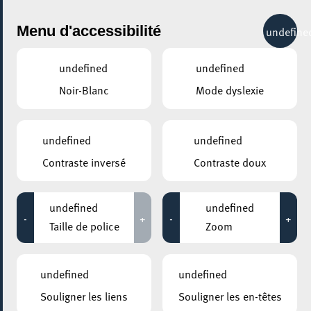
City Life
Menu d'accessibilité
undefine
undefined
undefined
Noir-Blanc
Mode dyslexie
GENRE
CARNAVAL
undefined
undefined
Contraste inversé
Contraste doux
LIEUX
Tous
undefined
undefined
-
+
-
+
Taille de police
Zoom
04 mars 2023
undefined
undefined
PLACE DE L’HÔTEL DE VILLE ESCH-SUR-ALZETTE
Souligner les liens
Souligner les en-têtes
Fues Fiesta 2023