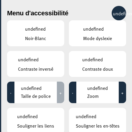
City Life
Menu d'accessibilité
undefine
undefined
undefined
Noir-Blanc
Mode dyslexie
GENRE
CINÉMA
undefined
undefined
Contraste inversé
Contraste doux
LIEUX
Tous
undefined
undefined
-
+
-
+
Taille de police
Zoom
29 novembre 2021
undefined
undefined
MOSAÏQUE CLUB – CLUB SENIOR À ESCH/ALZETTE
Souligner les liens
Souligner les en-têtes
Séance de cinéma / Kinotreffen