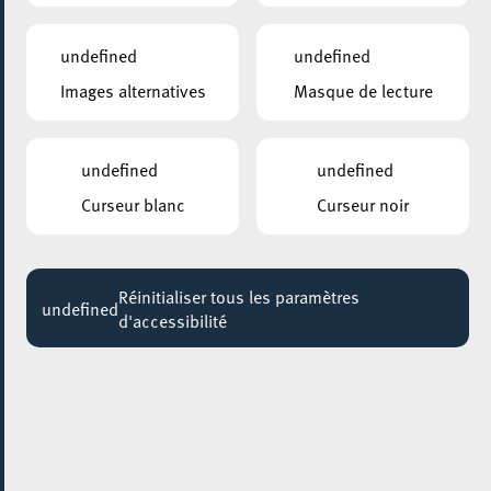
49.5041°N, 5.9879°E – part I (REPORTé)
undefined
undefined
21:30
Images alternatives
Masque de lecture
GALERIE SCHLASSGOART
Eric Mangen – MONUMENTA X
undefined
undefined
Jusqu'au 14 novembre
Curseur blanc
Curseur noir
CENTRE NATURE ET FORÊT ELLERGRONN
Fackelwanderung – Marche aux flambeaux –
Torch Hike
Réinitialiser tous les paramètres
undefined
Jusqu'au 14 novembre
d'accessibilité
CENTRE NATURE ET FORÊT ELLERGRONN
Laternenwanderung – Randonnée aux lampions
– Lantern hike
Jusqu'au 21 novembre
ESCHER BIBSS – BUREAU D’INFORMATION BESOINS SPÉCIFIQUES & SENIORS