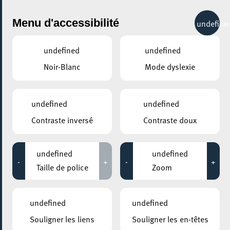
City Life
Menu d'accessibilité
undefine
undefined
undefined
Noir-Blanc
Mode dyslexie
GENRE
TOUS
undefined
undefined
Contraste inversé
Contraste doux
LIEUX
Tous
undefined
undefined
-
+
-
+
Taille de police
Zoom
14 novembre 2020
undefined
undefined
Textes sans Frontières
Souligner les liens
Souligner les en-têtes
19:00 - 21:00