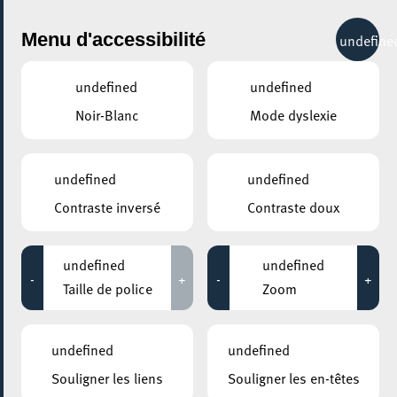
City Life
Menu d'accessibilité
undefine
undefined
undefined
Noir-Blanc
Mode dyslexie
GENRE
ARTS & DESIGN
undefined
undefined
Contraste inversé
Contraste doux
LIEUX
Tous
undefined
undefined
-
+
-
+
Taille de police
Zoom
30 novembre 2020
undefined
undefined
ESCH2022 / TERRITOIRE LUXEMBOURG
Souligner les liens
Souligner les en-têtes
FENÊTRE OUVERTE