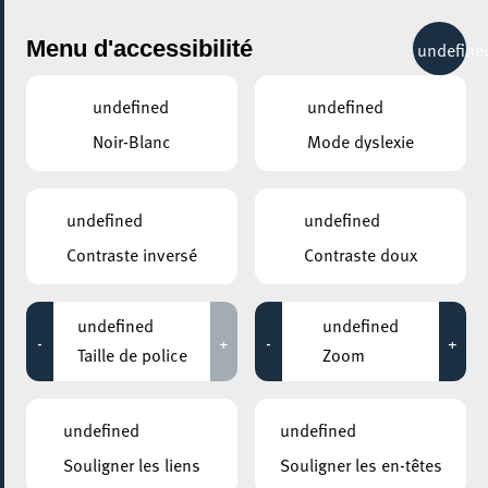
City Life
Menu d'accessibilité
undefine
undefined
undefined
Noir-Blanc
Mode dyslexie
GENRE
EXPOS & MUSÉES
undefined
undefined
Contraste inversé
Contraste doux
LIEUX
Tous
undefined
undefined
-
+
-
+
Taille de police
Zoom
23 octobre 2021
undefined
undefined
SITE BELVAL / PLACE DES HAUTS FOURNEAUX
Souligner les liens
Souligner les en-têtes
Nocturne