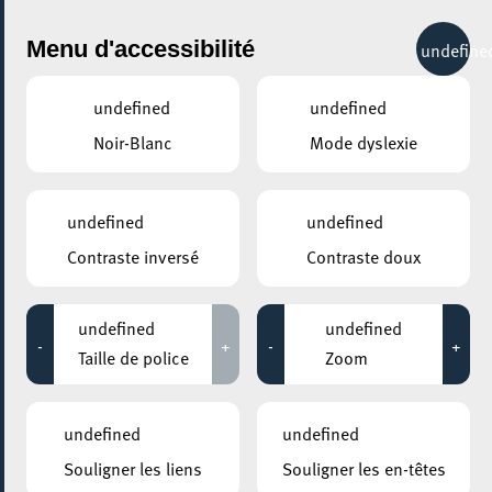
City Life
Menu d'accessibilité
undefine
undefined
undefined
Noir-Blanc
Mode dyslexie
GENRE
DIVERTISSEMENT
undefined
undefined
Contraste inversé
Contraste doux
LIEUX
Tous
undefined
undefined
-
+
-
+
Taille de police
Zoom
28 octobre 2021
undefined
undefined
ROCKHAL – ETABLISSEMENT PUBLIC CENTRE DE MUSIQUES
Souligner les liens
Souligner les en-têtes
AMPLIFIÉES