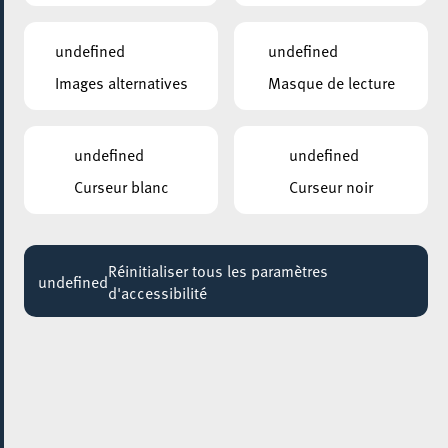
SING! – nouveau ensemble vocal (10-14 ans)
14:30
undefined
undefined
Jusqu'au 29 novembre
Images alternatives
Masque de lecture
GALERIE SCHLASSGOART
Eric Mangen – MONUMENTA X
Jusqu'au 14 novembre
undefined
undefined
Curseur blanc
Curseur noir
CENTRE NATURE ET FORÊT ELLERGRONN
Fackelwanderung – Marche aux flambeaux –
Torch Hike
Jusqu'au 14 novembre
Réinitialiser tous les paramètres
undefined
d'accessibilité
CENTRE NATURE ET FORÊT ELLERGRONN
Laternenwanderung – Randonnée aux lampions
– Lantern hike
Jusqu'au 21 novembre
ESCHER BIBSS – BUREAU D’INFORMATION BESOINS SPÉCIFIQUES & SENIORS