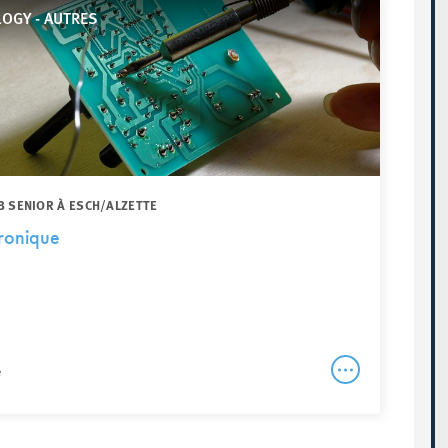
OGY - AUTRES
B SENIOR À ESCH/ALZETTE
ctronique
e