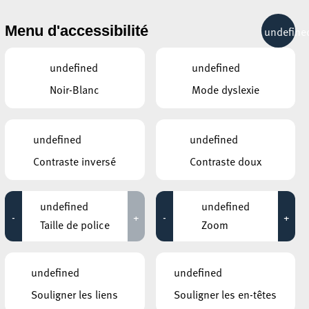
& RÉCRÉATION
MOBILITÉ
TOURIST INFO
Menu d'accessibilité
undefine
29°C
undefined
undefined
Noir-Blanc
Mode dyslexie
ÉVÉNEMENTS CONTINUS
undefined
undefined
12 NOVEMBRE 2020
Contraste inversé
Contraste doux
GALERIE SCHLASSGOART
Eric Mangen – MONUMENTA X
undefined
undefined
-
+
-
+
Jusqu'au 14 novembre
Taille de police
Zoom
CENTRE NATURE ET FORÊT ELLERGRONN
Fackelwanderung – Marche aux
undefined
undefined
flambeaux – Torch Hike
Souligner les liens
Souligner les en-têtes
Jusqu'au 14 novembre