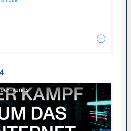
ctronique
4
OGY - AUTRES