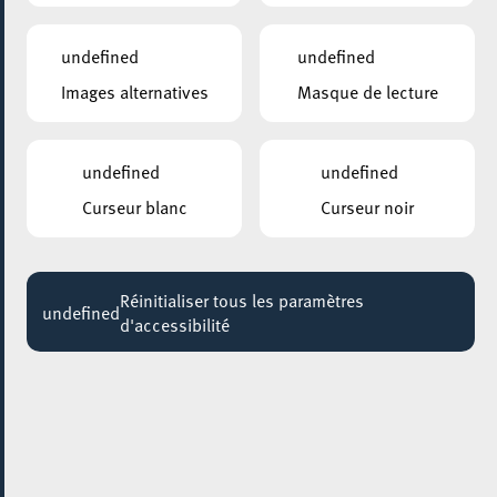
18:00
Jusqu'au 04 décembre
undefined
undefined
Images alternatives
Masque de lecture
ESCHER BIBLIOTHÉIK – BIBLIOTHÈQUE MUNICIPALE D’ESCH-SUR-ALZETTE
Visites guidées: Sur les traces de notre
bibliothèque
undefined
undefined
Jusqu'au 31 août
Curseur blanc
Curseur noir
ESCHER JUGENDHAUS
BAKEN A GENÉISSEN / ATELIER PATISSERIE
Jusqu'au 06 septembre
Réinitialiser tous les paramètres
undefined
d'accessibilité
PARC GAALGEBIERG
BALADE DANS UN PARC / EIN SPAZIERGANG
IM PARK
Jusqu'au 11 septembre
4U – CIGL ESCH
COMPUTER A KAFFI