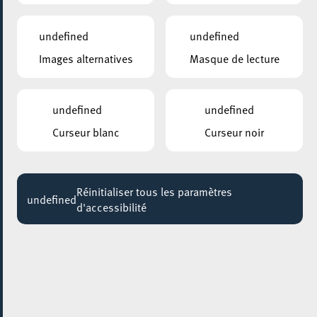
12:00
Jusqu'au 31 décembre
undefined
undefined
Images alternatives
Masque de lecture
ESCHER BIBLIOTHÉIK – BIBLIOTHÈQUE MUNICIPALE D’ESCH-SUR-ALZETTE
Visites guidées: Sur les traces de notre
bibliothèque
undefined
undefined
Jusqu'au 31 août
Curseur blanc
Curseur noir
ESCHER JUGENDHAUS
BAKEN A GENÉISSEN / ATELIER PATISSERIE
Jusqu'au 06 septembre
Réinitialiser tous les paramètres
undefined
d'accessibilité
PARC GAALGEBIERG
BALADE DANS UN PARC / EIN SPAZIERGANG
IM PARK
Jusqu'au 11 septembre
4U – CIGL ESCH
COMPUTER A KAFFI