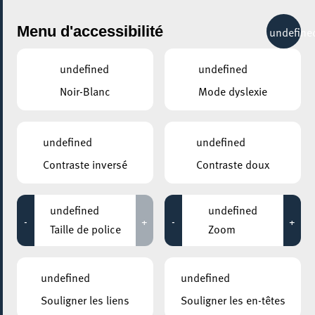
City Life
Menu d'accessibilité
undefine
undefined
undefined
Noir-Blanc
Mode dyslexie
GENRE
NATURE
undefined
undefined
Contraste inversé
Contraste doux
LIEUX
Tous
undefined
undefined
-
+
-
+
Taille de police
Zoom
09 avril 2022
undefined
undefined
CENTRE NATURE ET FORÊT ELLERGRONN
Souligner les liens
Souligner les en-têtes
De sëlwer-roude Rack