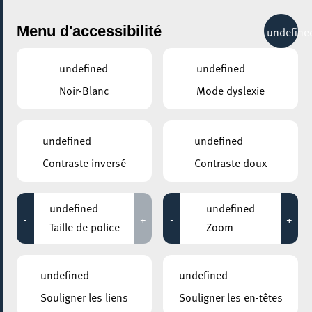
City Life
Menu d'accessibilité
undefine
undefined
undefined
Noir-Blanc
Mode dyslexie
GENRE
COURS & FORMATIONS - AUTRES
undefined
undefined
Contraste inversé
Contraste doux
LIEUX
Tous
undefined
undefined
-
+
-
+
Taille de police
Zoom
17 mars 2023
undefined
undefined
MOSAÏQUE CLUB – CLUB SENIOR À ESCH/ALZETTE
Souligner les liens
Souligner les en-têtes
Couture: Créer sa robe d’été en lin