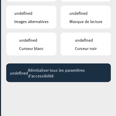
14:00
Jusqu'au 19 mars
undefined
undefined
Images alternatives
Masque de lecture
ESCHER BIBLIOTHÉIK – BIBLIOTHÈQUE MUNICIPALE D’ESCH-SUR-ALZETTE
Visites guidées: Sur les traces de notre
bibliothèque
undefined
undefined
Jusqu'au 31 août
Curseur blanc
Curseur noir
ESCHER JUGENDHAUS
BAKEN A GENÉISSEN / ATELIER PATISSERIE
Jusqu'au 06 septembre
Réinitialiser tous les paramètres
undefined
d'accessibilité
PARC GAALGEBIERG
BALADE DANS UN PARC / EIN SPAZIERGANG
IM PARK
Jusqu'au 11 septembre
4U – CIGL ESCH
COMPUTER A KAFFI