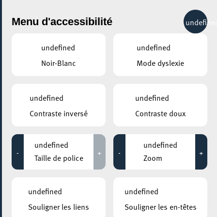
City Life
Menu d'accessibilité
undefine
undefined
undefined
Noir-Blanc
Mode dyslexie
GENRE
ART URBAIN
undefined
undefined
Contraste inversé
Contraste doux
LIEUX
Tous
undefined
undefined
-
+
-
+
Taille de police
Zoom
08 février 2022
undefined
undefined
ArtistESCH
Souligner les liens
Souligner les en-têtes
19:00