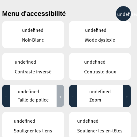
& RÉCRÉATION
MOBILITÉ
TOURIST INFO
Menu d'accessibilité
undefine
14°C
undefined
undefined
Noir-Blanc
Mode dyslexie
ÉVÉNEMENTS CONTINUS
undefined
undefined
5 AOÛT 2019
Contraste inversé
Contraste doux
ESCHER BIBLIOTHÉIK – BIBLIOTHÈQUE MUNICIPALE D’ESCH-
SUR-ALZETTE
undefined
undefined
Visites guidées: Sur les traces de notre
-
+
-
+
bibliothèque
Taille de police
Zoom
Jusqu'au 31 août
undefined
undefined
ESCHER JUGENDHAUS
BAKEN A GENÉISSEN / ATELIER
Souligner les liens
Souligner les en-têtes