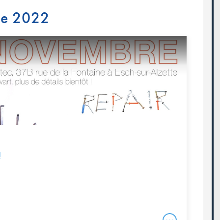
re 2022
!