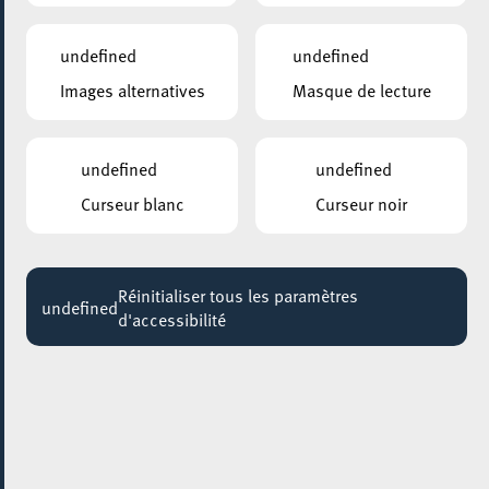
10:30
Jusqu'au 25 septembre
undefined
undefined
Images alternatives
Masque de lecture
ESCHER BIBLIOTHÉIK – BIBLIOTHÈQUE MUNICIPALE D’ESCH-SUR-ALZETTE
Visites guidées: Sur les traces de notre
bibliothèque
undefined
undefined
Jusqu'au 31 août
Curseur blanc
Curseur noir
ESCHER JUGENDHAUS
BAKEN A GENÉISSEN / ATELIER PATISSERIE
Jusqu'au 06 septembre
Réinitialiser tous les paramètres
undefined
d'accessibilité
PARC GAALGEBIERG
BALADE DANS UN PARC / EIN SPAZIERGANG
IM PARK
Jusqu'au 11 septembre
4U – CIGL ESCH
COMPUTER A KAFFI