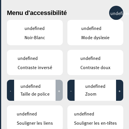
City Life
Menu d'accessibilité
undefine
undefined
undefined
Noir-Blanc
Mode dyslexie
GENRE
YOGA
undefined
undefined
Contraste inversé
Contraste doux
LIEUX
Tous
undefined
undefined
-
+
-
+
Taille de police
Zoom
30 avril 2022
undefined
undefined
CENTRE NATURE ET FORÊT ELLERGRONN
Souligner les liens
Souligner les en-têtes
Yoga en pleine nature