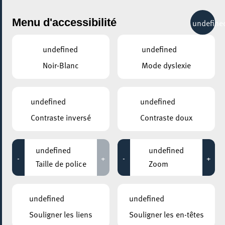
City Life
Menu d'accessibilité
undefine
undefined
undefined
Noir-Blanc
Mode dyslexie
GENRE
CARNAVAL
undefined
undefined
Contraste inversé
Contraste doux
LIEUX
Tous
undefined
undefined
-
+
-
+
Taille de police
Zoom
04 mars 2023
undefined
undefined
PLACE DE L’HÔTEL DE VILLE ESCH-SUR-ALZETTE
Souligner les liens
Souligner les en-têtes
Fues Fiesta 2023